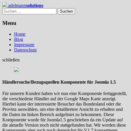
Skip
adelmann
solutions
to
Suchen
content
nach:
Menu
Home
Blog
Impressum
Datenschutz
schließen
Händlersuche/Bezugsquellen Komponente für Joomla 1.5
Für unseren Kunden haben wir nun eine Komponente fertiggestellt,
die verschiedene Händler auf der Google Maps Karte anzeigt.
Hierbei kann der interessierte Besucher das Bundesland oder die
Provinz auswählen, um eine detailliertere Ansicht zu erhalten und
die Daten im linken Bereich aufgelistet zu bekommen. Diese
Komponente wurde für Joomla1.5 geschrieben da ein Update auf
die aktuelle Version noch nicht stattgefunden hat. Wir werden diese
Komponente aber auch noch demnächst für V1.7 konvertieren.