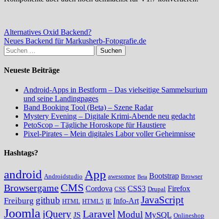
Beitragsnavigation
Alternatives Oxid Backend?
Neues Backend für Markusherb-Fotografie.de
Suchen
nach:
Neueste Beiträge
Android-Apps in Bestform – Das vielseitige Sammelsurium
und seine Landingpages
Band Booking Tool (Beta) – Szene Radar
Mystery Evening – Digitale Krimi-Abende neu gedacht
PetoScop – Tägliche Horoskope für Haustiere
Pixel-Pirates – Mein digitales Labor voller Geheimnisse
Hashtags?
android
App
Bootstrap
Androidstudio
awesomoe
Browser
Beta
CMS
Browsergame
Cordova
CSS3
Firefox
CSS
Drupal
JavaScript
github
Freiburg
Info-Art
HTML
HTML5
IE
Joomla
Laravel
jQuery
Modul
MySQL
JS
Onlineshop