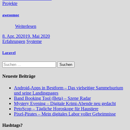
Projekte
awesomoe
Weiterlesen
8. Apr. 2020
19. Mai 2020
Erfahrungen
Systeme
Laravel
Suchen
nach:
Neueste Beiträge
Android-Apps in Bestform – Das vielseitige Sammelsurium
und seine Landingpages
Band Booking Tool (Beta) – Szene Radar
Mystery Evening – Digitale Krimi-Abende neu gedacht
PetoScop – Tägliche Horoskope für Haustiere
Pixel-Pirates – Mein digitales Labor voller Geheimnisse
Hashtags?