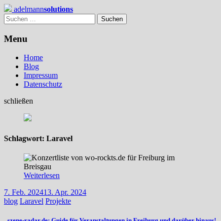
Skip
adelmann
solutions
to
Suchen
content
nach:
Menu
Home
Blog
Impressum
Datenschutz
schließen
Schlagwort:
Laravel
Weiterlesen
7. Feb. 2024
13. Apr. 2024
blog
Laravel
Projekte
„szene-radar.de: Guide für Veranstaltungen in Freiburg und darüber hinaus!