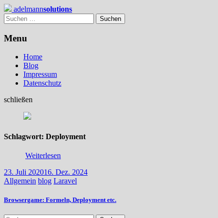
Skip
adelmann
solutions
to
Suchen
content
nach:
Menu
Home
Blog
Impressum
Datenschutz
schließen
Schlagwort:
Deployment
Weiterlesen
23. Juli 2020
16. Dez. 2024
Allgemein
blog
Laravel
Browsergame: Formeln, Deployment etc.