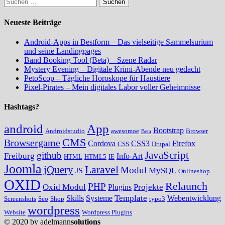
Suchen
nach:
Neueste Beiträge
Android-Apps in Bestform – Das vielseitige Sammelsurium
und seine Landingpages
Band Booking Tool (Beta) – Szene Radar
Mystery Evening – Digitale Krimi-Abende neu gedacht
PetoScop – Tägliche Horoskope für Haustiere
Pixel-Pirates – Mein digitales Labor voller Geheimnisse
Hashtags?
android
App
Bootstrap
Androidstudio
awesomoe
Browser
Beta
CMS
Browsergame
Cordova
CSS3
Firefox
CSS
Drupal
JavaScript
github
Freiburg
Info-Art
HTML
HTML5
IE
Joomla
Laravel
jQuery
Modul
MySQL
JS
Onlineshop
OXID
Relaunch
PHP
Oxid Modul
Projekte
Plugins
Template
Skills
Systeme
Webentwicklung
Screenshots
Seo
Shop
typo3
wordpress
Website
Wordpress Plugins
© 2020 by adelmann
solutions