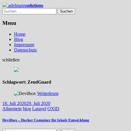
Skip
adelmann
solutions
to
Suchen
content
nach:
Menu
Home
Blog
Impressum
Datenschutz
schließen
Schlagwort:
ZendGuard
Weiterlesen
18. Juli 2020
29. Juli 2020
Allgemein
blog
Laravel
OXID
Devilbox – Docker Container für lokale Entwicklung