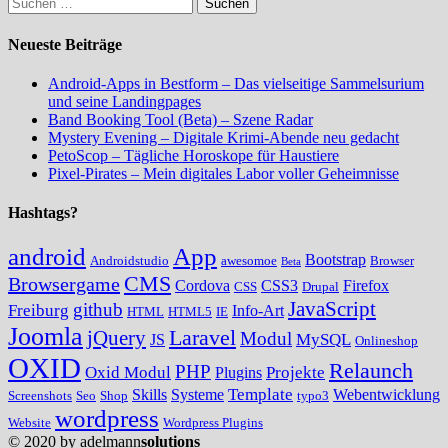
Suchen
nach:
Neueste Beiträge
Android-Apps in Bestform – Das vielseitige Sammelsurium
und seine Landingpages
Band Booking Tool (Beta) – Szene Radar
Mystery Evening – Digitale Krimi-Abende neu gedacht
PetoScop – Tägliche Horoskope für Haustiere
Pixel-Pirates – Mein digitales Labor voller Geheimnisse
Hashtags?
android
App
Bootstrap
Androidstudio
awesomoe
Browser
Beta
CMS
Browsergame
Cordova
CSS3
Firefox
CSS
Drupal
JavaScript
github
Freiburg
Info-Art
HTML
HTML5
IE
Joomla
Laravel
jQuery
Modul
MySQL
JS
Onlineshop
OXID
Relaunch
PHP
Oxid Modul
Projekte
Plugins
Template
Skills
Systeme
Webentwicklung
Screenshots
Seo
Shop
typo3
wordpress
Website
Wordpress Plugins
© 2020 by adelmann
solutions