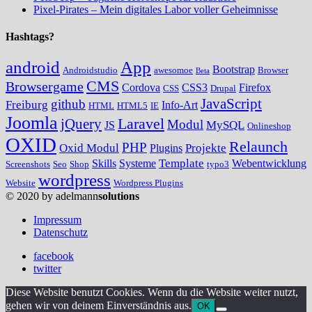
Pixel-Pirates – Mein digitales Labor voller Geheimnisse
Hashtags?
android
App
Bootstrap
Androidstudio
awesomoe
Browser
Beta
CMS
Browsergame
Cordova
CSS3
Firefox
CSS
Drupal
JavaScript
github
Freiburg
Info-Art
HTML
HTML5
IE
Joomla
Laravel
jQuery
Modul
MySQL
JS
Onlineshop
OXID
Relaunch
PHP
Oxid Modul
Projekte
Plugins
Template
Skills
Systeme
Webentwicklung
Screenshots
Seo
Shop
typo3
wordpress
Website
Wordpress Plugins
© 2020 by adelmann
solutions
Impressum
Datenschutz
facebook
twitter
Diese Website benutzt Cookies. Wenn du die Website weiter nutzt,
gehen wir von deinem Einverständnis aus.
OK