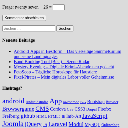
Frage:
twenty seven − 26 =
Suchen
nach:
Neueste Beiträge
Android-Apps in Bestform – Das vielseitige Sammelsurium
und seine Landingpages
Band Booking Tool (Beta) – Szene Radar
Mystery Evening – Digitale Krimi-Abende neu gedacht
PetoScop – Tägliche Horoskope für Haustiere
Pixel-Pirates – Mein digitales Labor voller Geheimnisse
Hashtags?
android
App
Bootstrap
Androidstudio
awesomoe
Browser
Beta
CMS
Browsergame
Cordova
CSS3
Firefox
CSS
Drupal
JavaScript
github
Freiburg
Info-Art
HTML
HTML5
IE
Joomla
Laravel
jQuery
Modul
MySQL
JS
Onlineshop