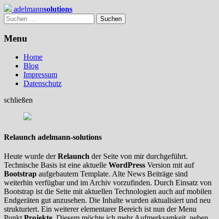
Skip
adelmann
solutions
to
Suchen
content
nach:
Menu
Home
Blog
Impressum
Datenschutz
schließen
Relaunch adelmann-solutions
Heute wurde der
Relaunch
der Seite von mir durchgeführt.
Technische Basis ist eine aktuelle
WordPress
Version mit auf
Bootstrap
aufgebautem Template. Alte News Beiträge sind
weiterhin verfügbar und im Archiv vorzufinden. Durch Einsatz von
Bootstrap ist die Seite mit aktuellen Technologien auch auf mobilen
Endgeräten gut anzusehen. Die Inhalte wurden aktualisiert und neu
strukturiert. Ein weiterer elementarer Bereich ist nun der Menu
Punkt
Projekte
. Diesem möchte ich mehr Aufmerksamkeit, neben