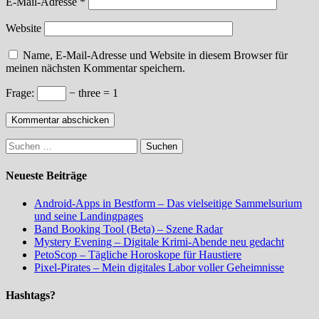
E-Mail-Adresse
*
Website
Name, E-Mail-Adresse und Website in diesem Browser für
meinen nächsten Kommentar speichern.
Frage:
− three = 1
Suchen
nach:
Neueste Beiträge
Android-Apps in Bestform – Das vielseitige Sammelsurium
und seine Landingpages
Band Booking Tool (Beta) – Szene Radar
Mystery Evening – Digitale Krimi-Abende neu gedacht
PetoScop – Tägliche Horoskope für Haustiere
Pixel-Pirates – Mein digitales Labor voller Geheimnisse
Hashtags?