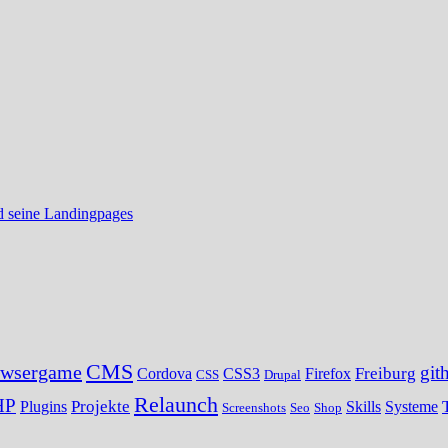
d seine Landingpages
CMS
owsergame
git
Freiburg
Cordova
CSS3
Firefox
CSS
Drupal
Relaunch
HP
Projekte
Plugins
Skills
Systeme
Screenshots
Seo
Shop