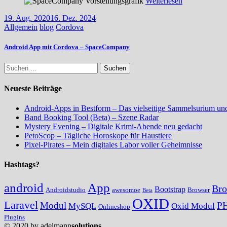
Weiterlesen
19. Aug. 2020
16. Dez. 2024
Allgemein
blog
Cordova
Android App mit Cordova – SpaceCompany
Suchen
nach:
Neueste Beiträge
Android-Apps in Bestform – Das vielseitige Sammelsurium un
Band Booking Tool (Beta) – Szene Radar
Mystery Evening – Digitale Krimi-Abende neu gedacht
PetoScop – Tägliche Horoskope für Haustiere
Pixel-Pirates – Mein digitales Labor voller Geheimnisse
Hashtags?
android
App
Br
Bootstrap
Androidstudio
awesomoe
Browser
Beta
OXID
Laravel
Modul
P
MySQL
Oxid Modul
Onlineshop
Plugins
© 2020 by adelmann
solutions