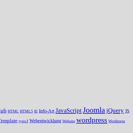
Joomla
JavaScript
jQuery
hub
Info-Art
JS
HTML
HTML5
IE
wordpress
Template
Webentwicklung
typo3
Website
Wordpress