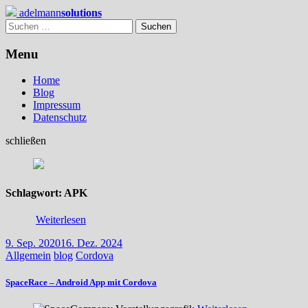
Skip
adelmann
solutions
to
Suchen
content
nach:
Menu
Home
Blog
Impressum
Datenschutz
schließen
Schlagwort:
APK
Weiterlesen
9. Sep. 2020
16. Dez. 2024
Allgemein
blog
Cordova
SpaceRace – Android App mit Cordova