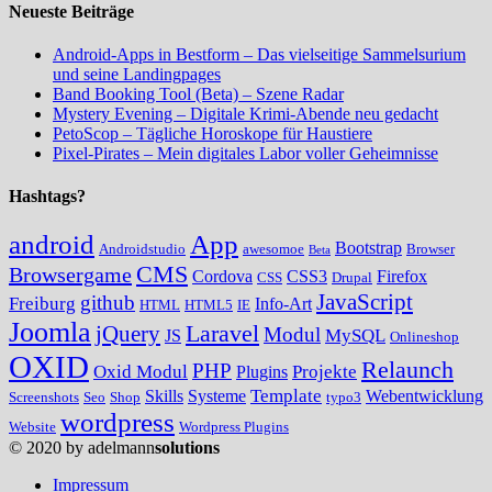
Neueste Beiträge
Android-Apps in Bestform – Das vielseitige Sammelsurium
und seine Landingpages
Band Booking Tool (Beta) – Szene Radar
Mystery Evening – Digitale Krimi-Abende neu gedacht
PetoScop – Tägliche Horoskope für Haustiere
Pixel-Pirates – Mein digitales Labor voller Geheimnisse
Hashtags?
android
App
Bootstrap
Androidstudio
awesomoe
Browser
Beta
CMS
Browsergame
Cordova
CSS3
Firefox
CSS
Drupal
JavaScript
github
Freiburg
Info-Art
HTML
HTML5
IE
Joomla
Laravel
jQuery
Modul
MySQL
JS
Onlineshop
OXID
Relaunch
PHP
Oxid Modul
Projekte
Plugins
Template
Skills
Systeme
Webentwicklung
Screenshots
Seo
Shop
typo3
wordpress
Website
Wordpress Plugins
© 2020 by adelmann
solutions
Impressum