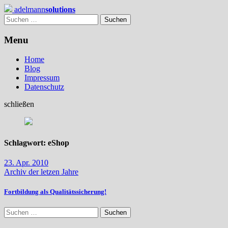
Skip
adelmann
solutions
to
Suchen
content
nach:
Menu
Home
Blog
Impressum
Datenschutz
schließen
Schlagwort:
eShop
23. Apr. 2010
Archiv der letzen Jahre
Fortbildung als Qualitätssicherung!
Suchen
nach: